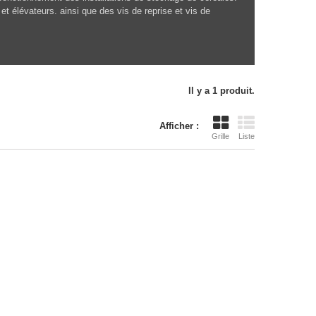
élévateurs. ainsi que des vis de reprise et vis de
Il y a 1 produit.
Afficher :
Grille
Liste