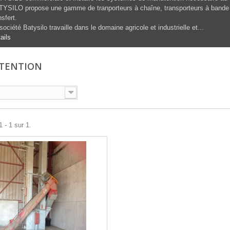
YSILO propose une gamme de tranporteurs à chaîne, transporteurs à bande et 
nsfert.
société Batysilo travaille dans le domaine agricole et industrielle et...
ails
TENTION
 - 1 sur 1.