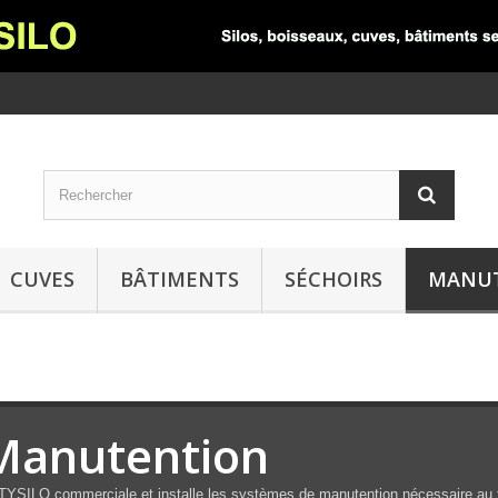
CUVES
BÂTIMENTS
SÉCHOIRS
MANU
Manutention
YSILO commerciale et installe les systèmes de manutention nécessaire au f