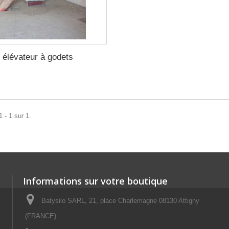
élévateur à godets
 - 1 sur 1.
Informations sur votre boutique
Batysilo SARL, 21, place Charlemagne 08130 Attigny
(FRANCE)