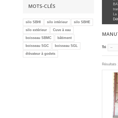
BAT
MOTS-CLÉS
tra
La 
Dét
silo SBHI
silo intérieur
silo SBHE
silo extérieur
Cuve à eau
MANU
boisseau SBMC
bâtiment
boisseau SGC
boisseau SGL
Tri
--
élévateur à godets
Résultats 1